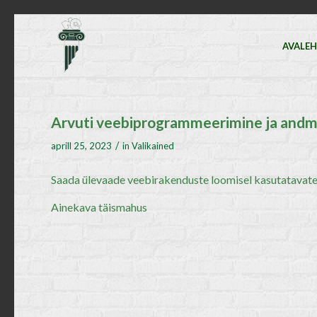
AVALE
Arvuti veebiprogrammeerimine ja andm
/
aprill 25, 2023
in
Valikained
Saada ülevaade veebirakenduste loomisel kasutatavatest
Ainekava täismahus