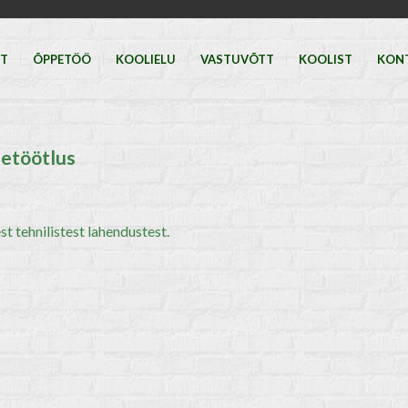
HT
ÕPPETÖÖ
KOOLIELU
VASTUVÕTT
KOOLIST
KON
etöötlus
 tehnilistest lahendustest.