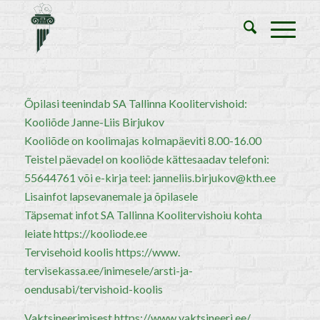
Õpilasi teenindab SA Tallinna Koolitervishoid:
Kooliõde Janne-Liis Birjukov
Kooliõde on koolimajas kolmapäeviti 8.00-16.00
Teistel päevadel on kooliõde kättesaadav telefoni:
55644761 või e-kirja teel:
janneliis.birjukov@kth.ee
Lisainfot lapsevanemale ja õpilasele
Täpsemat infot SA Tallinna Koolitervishoiu kohta
leiate
https://kooliode.ee
Tervisehoid koolis
https://www.
tervisekassa.ee/inimesele/
arsti-ja-
oendusabi/tervishoid-
koolis
Vaktsineerimisest
https://www.
vaktsineeri.ee/