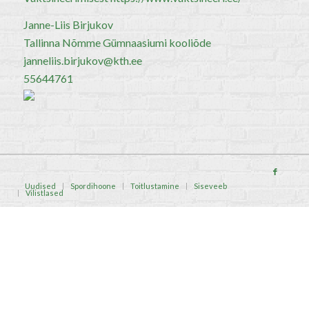
Janne-Liis Birjukov
Tallinna Nõmme Gümnaasiumi kooliõde
janneliis.birjukov@kth.ee
55644761
Uudised
Spordihoone
Toitlustamine
Siseveeb
Vilistlased