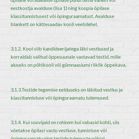
eestkostja avalduse (lisa 1) ning koopia õpilase
klassitunnistusest või õpinguraamatust. Avalduse
blankett on kättesaadav kooli veebilehel.
3.1.2. Kool viib kandideerijatega läbi vestlused ja
korraldab valitud õppesuunale vastavad testid, mille
aluseks on põhikooli või gümnaasiumi riiklik õppekava.
3.1.3.Testide tegemise eelduseks on läbitud vestlus ja
klassitunnistuse või õpinguraamatu tulemused.
3.1.4. Kui soovijaid on rohkem kui vabasid kohti, siis
võetakse õpilasi vastu vestluse, tunnistuse või
õpinguraamatu ning testide tulemuste põhjal