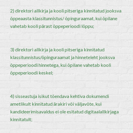
2) direktori allkirja ja kooli pitseriga kinnitatud jooksva
õppeaasta klassitunnistus/ õpinguraamat, kui õpilane
vahetab kooli pärast õppeperioodi lõppu;
3) direktori allkirja ja kooli pitseriga kinnitatud
klassitunnistus/õpinguraamat ja hinneteleht jooksva
õppeperioodi hinnetega, kui õpilane vahetab kooli
õppeperioodi keskel;
4) sisseastuja isikut tõendava kehtiva dokumendi
ametlikult kinnitatud ärakiri või väljavõte, kui
kandideerimisavaldus ei ole esitatud digitaalallkirjaga
kinnitatult;