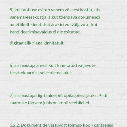
5) kui taotluse esitab vanem või eestkostja, siis
vanema/eestkostja isikut tõendava dokumendi
ametlikult kinnitatud ärakiri või väljavõte, kui
kandideerimisavaldus ei ole esitatud
digitaalallkirjaga kinnitatult;
6) sisseastuja ametlikult kinnitatud väljavõte
tervisekaardist selle olemasolul;
7) sisseastuja digitaalne pilt õpilaspileti jaoks. Pildi
saatmise täpsem juhis on kooli veebilehel.
3.2.2. Dokumentide vastuvõtt toimub kooli kantseleis