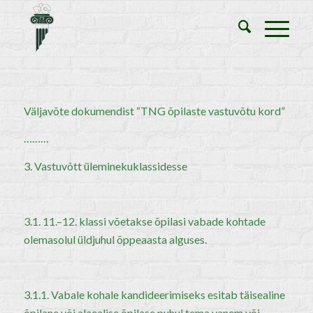
Väljavõte dokumendist “TNG õpilaste vastuvõtu kord”
………
3. Vastuvõtt üleminekuklassidesse
3.1. 11.–12. klassi võetakse õpilasi vabade kohtade
olemasolul üldjuhul õppeaasta alguses.
3.1.1. Vabale kohale kandideerimiseks esitab täisealine
õpilane või alaealise õpilase puhul tema vanem või