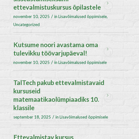
ettevalmistuskursus õpilastele
/
november 10, 2025
in
Lisavõimalused õppimisele
,
Uncategorized
Kutsume noori avastama oma
tulevikku töövarjupäeval!
/
november 10, 2025
in
Lisavõimalused õppimisele
TalTech pakub ettevalmistavaid
kursuseid
matemaatikaolümpiaadiks 10.
klassile
/
september 18, 2025
in
Lisavõimalused õppimisele
Ettevalmistav kursus