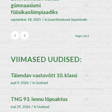
gümnaasiumi
füüsikaolümpiaadiks
/
september 18, 2025
in
Lisavõimalused õppimisele
1
2
Page 1 of 2
VIIMASED UUDISED:
Täiendav vastuvõtt 10. klassi
/
juuli 9, 2026
in
Uudised
TNG 93. lennu lõpuaktus
/
mai 29, 2026
in
Uudised