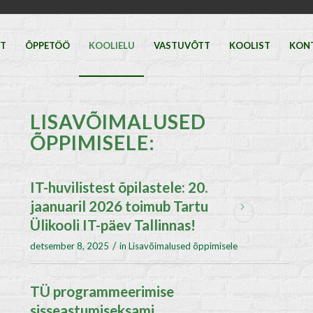
HT
ÕPPETÖÖ
KOOLIELU
VASTUVÕTT
KOOLIST
KON
LISAVÕIMALUSED
ÕPPIMISELE:
IT-huvilistest õpilastele: 20.
jaanuaril 2026 toimub Tartu
Ülikooli IT-päev Tallinnas!
/
detsember 8, 2025
in
Lisavõimalused õppimisele
TÜ programmeerimise
sisseastumiseksami