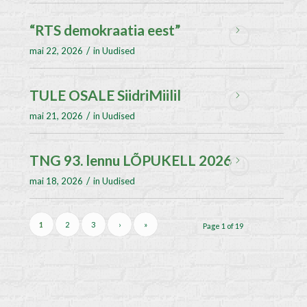
“RTS demokraatia eest”
/
mai 22, 2026
in
Uudised
TULE OSALE SiidriMiilil
/
mai 21, 2026
in
Uudised
TNG 93. lennu LÕPUKELL 2026
/
mai 18, 2026
in
Uudised
1
2
3
›
»
Page 1 of 19