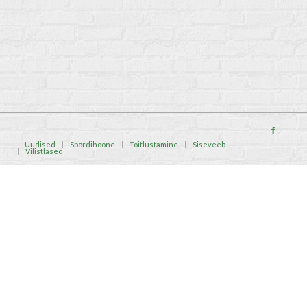
Uudised
Spordihoone
Toitlustamine
Siseveeb
Vilistlased