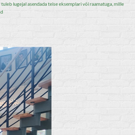
tuleb lugejal asendada teise eksemplari või raamatuga, mille
ud