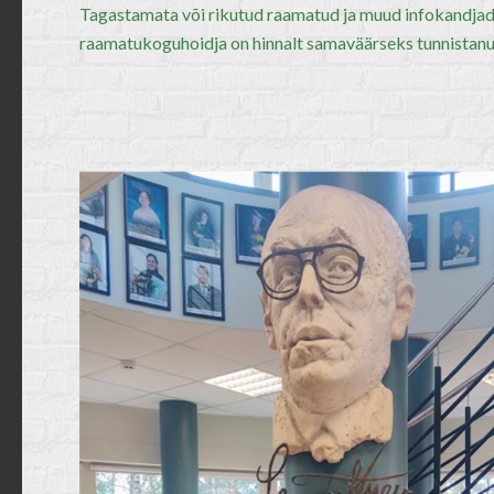
Tagastamata või rikutud raamatud ja muud infokandjad 
raamatukoguhoidja on hinnalt samaväärseks tunnistan