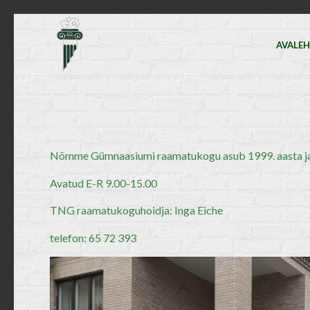
AVALE
Nõmme Gümnaasiumi raamatukogu asub 1999. aasta jaa
Avatud E-R 9.00-15.00
TNG raamatukoguhoidja: Inga Eiche
telefon: 65 72 393