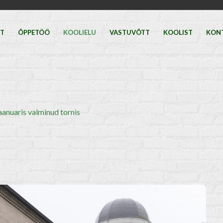
HT
ÕPPETÖÖ
KOOLIELU
VASTUVÕTT
KOOLIST
KON
nuaris valminud tornis