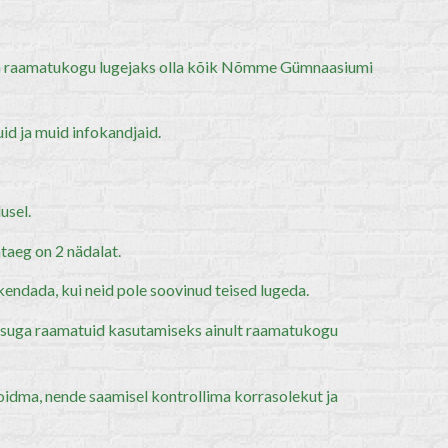
 raamatukogu lugejaks olla kõik Nõmme Gümnaasiumi
id ja muid infokandjaid.
usel.
taeg on 2 nädalat.
endada, kui neid pole soovinud teised lugeda.
sisuga raamatuid kasutamiseks ainult raamatukogu
oidma, nende saamisel kontrollima korrasolekut ja