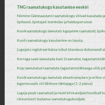
TNG raamatukogu kasutamise eeskiri
Nõmme Gümnaasiumi raamatukogu võivad kasutada ja
õpilased, õpetajad, teenindav ja halduspersonal.
Kooliraamatukogu laenutab lugejatele raamatuid, õpiku
Kooli raamatukogu kasutamine on tasuta.
Lugejaks registreeritakse isikut tõendava dokumendi al
Korraga saab laenutada kuni 3 raamatut, tagastamistäh
Koju laenutatud raamatute tagastamistähtaega võib pik
Kooliraamatukogu laenutab ainueksemplare ja erilise 
lugemissaalis või lühikese tähtajaga (1-2 päeva)
Lugeja peab raamatuid ja muid infokandjaid hoolikalt h
rikkumisest teatama raamatukoguhoidjale.