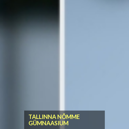
TALLINNA NÕMME
GÜMNAASIUM