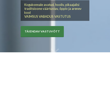
Kogukonnale avatud, hooliv, pikaajalisi
traditsioone väärtustav, õppiv ja arenev
kool
VAIMSUS VABADUS VASTUTUS
TÄIENDAV VASTUVÕTT
REAALHARU
Reaalharu peaks valima õpilane, kes on huvitatud
matemaatikast, loodusseadustest ja
loodusseaduste rakendamisest süvaõppe tasemel.
Vaata tunnijaotusplaani