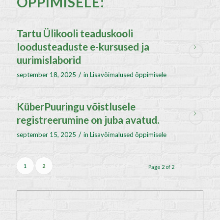
ÕPPIMISELE:
Tartu Ülikooli teaduskooli
loodusteaduste e-kursused ja
uurimislaborid
/
september 18, 2025
in
Lisavõimalused õppimisele
KüberPuuringu võistlusele
registreerumine on juba avatud.
/
september 15, 2025
in
Lisavõimalused õppimisele
1
2
Page 2 of 2