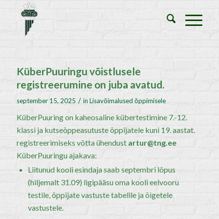
KüberPuuringu võistlusele
registreerumine on juba avatud.
/
september 15, 2025
in
Lisavõimalused õppimisele
KüberPuuring on kaheosaline kübertestimine 7.-12.
klassi ja kutseõppeasutuste õppijatele kuni 19. aastat.
registreerimiseks võtta ühendust
artur@tng.ee
KüberPuuringu ajakava:
Liitunud kooli esindaja saab septembri lõpus
(hiljemalt 31.09) ligipääsu oma kooli eelvooru
testile, õppijate vastuste tabelile ja õigetele
vastustele.