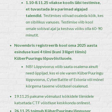
1.10-8.11.25 viiakse koolis läbi testimise,
et tuvastada ära parimad algajad
talendid.
Testimises võivad osaleda kõik, kes
on sibilikus vanuses. Testimise viib kool
omale sobival ajal ja kestvus võiks olla 60-90
minutit.
Novembris registreerib kool oma 2025 aasta
esinduse kuni 4 tiimi (kuni 3 liiget tiimis)
KüberPuuringu lõpuvõistlusele.
NB! Lõppvoorus võib saata osalema ainult
need õppijad, kes ei ole varem KüberPuuringu
lõppvoorus, CyberBattle of Estonia või mõnel
kõrgema taseme võistlusel osalenud.
19.11.25 pakume võimalust kõikidele tiimidele
katsetada CTF võistluse keskkonda onlinest.
26.11.25 toimub KüberPuuringu lõppvoor