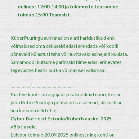
onlinest 12:00-14:00 ja tulemuste teatamine
toimub 15:00 Teamsist.
KüberPuuringu auhinnad on alati hariduslikud ehk
võimalused oma oskuseid edasi arendada või koolil
põnevaid külastusi teha või huvitavaid esinejaid kuulata.
Samamoodi kutsume parimaid tiime edasi erinevates
tegevustes Eestis kui ka võimalusel välismaal.
…………………………
…………………
Kui teie koolis on algajaid ja talendikaid noori, kes on
juba KüberPuuringu põhivoorus osalenud, siis meil on
hea kutsuda neid otse:
Cyber Battle of Estonia/KüberNaaskel 2025
võistlusele.
Eelvoor toimub 20.09.2025 onlinest ning kohti on