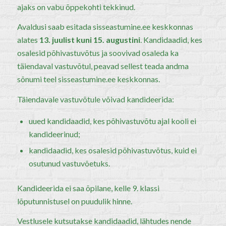
ajaks on vabu õppekohti tekkinud.
Avaldusi saab esitada sisseastumine.ee keskkonnas
alates
13. juulist
kuni 15. augustini
. Kandidaadid, kes
osalesid põhivastuvõtus ja soovivad osaleda ka
täiendaval vastuvõtul, peavad sellest teada andma
sõnumi teel sisseastumine.ee keskkonnas.
Täiendavale vastuvõtule võivad kandideerida:
uued kandidaadid, kes põhivastuvõtu ajal kooli ei
kandideerinud;
kandidaadid, kes osalesid põhivastuvõtus, kuid ei
osutunud vastuvõetuks.
Kandideerida ei saa õpilane, kelle 9. klassi
lõputunnistusel on puudulik hinne.
Vestlusele kutsutakse kandidaadid, lähtudes nende