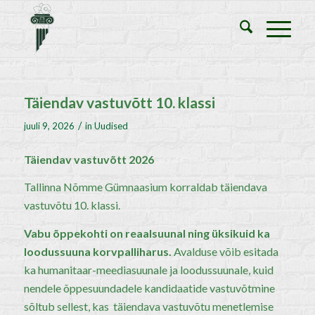
Täiendav vastuvõtt 10. klassi
/
juuli 9, 2026
in
Uudised
Täiendav vastuvõtt 2026
Tallinna Nõmme Gümnaasium korraldab täiendava
vastuvõtu 10. klassi.
Vabu õppekohti on reaalsuunal ning üksikuid ka
loodussuuna korvpalliharus.
Avalduse võib esitada
ka humanitaar-meediasuunale ja loodussuunale, kuid
nendele õppesuundadele kandidaatide vastuvõtmine
sõltub sellest, kas täiendava vastuvõtu menetlemise