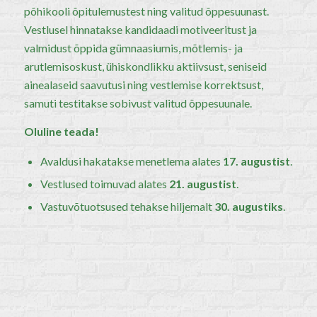
põhikooli õpitulemustest ning valitud õppesuunast.
Vestlusel hinnatakse kandidaadi motiveeritust ja
valmidust õppida gümnaasiumis, mõtlemis- ja
arutlemisoskust, ühiskondlikku aktiivsust, seniseid
ainealaseid saavutusi ning vestlemise korrektsust,
samuti testitakse sobivust valitud õppesuunale.
Oluline teada!
Avaldusi hakatakse menetlema alates
17. augustist
.
Vestlused toimuvad alates
21. augustist
.
Vastuvõtuotsused tehakse hiljemalt
30. augustiks
.