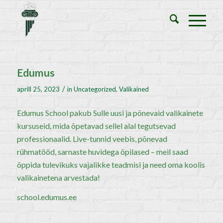
Edumus
/
aprill 25, 2023
in
Uncategorized
,
Valikained
Edumus School pakub Sulle uusi ja põnevaid valikainete
kursuseid, mida õpetavad sellel alal tegutsevad
professionaalid. Live-tunnid veebis, põnevad
rühmatööd, sarnaste huvidega õpilased – meil saad
õppida tulevikuks vajalikke teadmisi ja need oma koolis
valikainetena arvestada!
school.edumus.ee