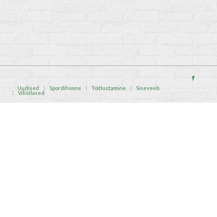
Uudised
Spordihoone
Toitlustamine
Siseveeb
Vilistlased