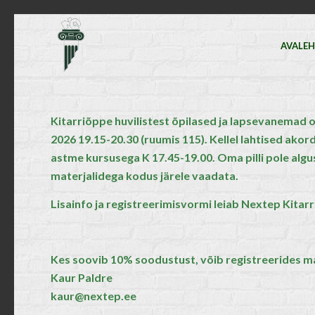
AVALE
Kitarriõppe huvilistest õpilased ja lapsevanemad 
2026 19.15-20.30 (ruumis 115). Kellel lahtised akord
astme kursusega K 17.45-19.00. Oma pilli pole alg
materjalidega kodus järele vaadata.
Lisainfo ja registreerimisvormi leiab Nextep Kitar
Kes soovib 10% soodustust, võib registreerides ma
Kaur Paldre
kaur@nextep.ee