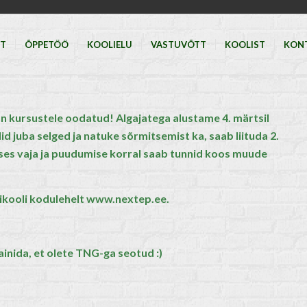
HT
ÕPPETÖÖ
KOOLIELU
VASTUVÕTT
KOOLIST
KON
on kursustele oodatud! Algajatega alustame 4. märtsil
id juba selged ja natuke sõrmitsemist ka, saab liituda 2.
uses vaja ja puudumise korral saab tunnid koos muude
rikooli kodulehelt
www.nextep.ee
.
inida, et olete TNG-ga seotud :)