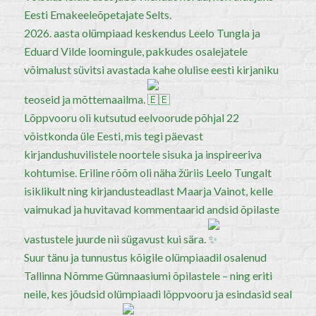
Eesti Emakeeleõpetajate Selts.
2026. aasta olümpiaad keskendus Leelo Tungla ja
Eduard Vilde loomingule, pakkudes osalejatele
võimalust süvitsi avastada kahe olulise eesti kirjaniku
teoseid ja mõttemaailma.
Lõppvooru oli kutsutud eelvoorude põhjal 22
võistkonda üle Eesti, mis tegi päevast
kirjandushuvilistele noortele sisuka ja inspireeriva
kohtumise. Eriline rõõm oli näha žüriis Leelo Tungalt
isiklikult ning kirjandusteadlast Maarja Vainot, kelle
vaimukad ja huvitavad kommentaarid andsid õpilaste
vastustele juurde nii sügavust kui sära.
Suur tänu ja tunnustus kõigile olümpiaadil osalenud
Tallinna Nõmme Gümnaasiumi õpilastele – ning eriti
neile, kes jõudsid olümpiaadi lõppvooru ja esindasid seal