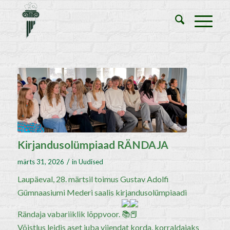
Kirjandusolümpiaad RÄNDAJA
/
märts 31, 2026
in
Uudised
Laupäeval, 28. märtsil toimus Gustav Adolfi
Gümnaasiumi Mederi saalis kirjandusolümpiaadi
Rändaja vabariiklik lõppvoor.
Võistlus leidis aset juba viiendat korda, korraldajaks