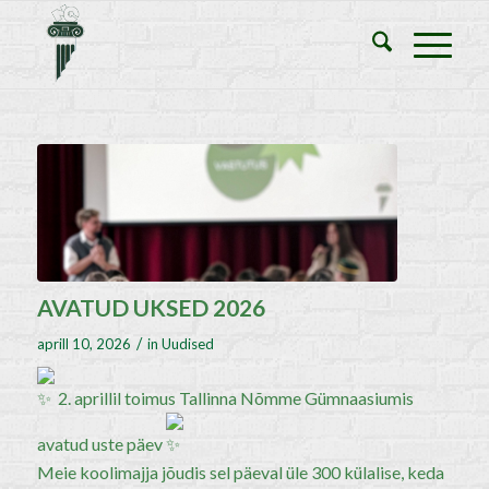
AVATUD UKSED 2026
/
aprill 10, 2026
in
Uudised
2. aprillil toimus Tallinna Nõmme Gümnaasiumis
avatud uste päev
Meie koolimajja jõudis sel päeval üle 300 külalise, keda