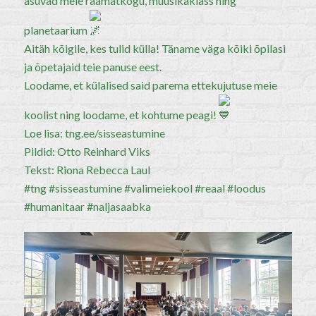
asuvad meie raamatkogu, muusikaklass ning
planetaarium
Aitäh kõigile, kes tulid külla! Täname väga kõiki õpilasi
ja õpetajaid teie panuse eest.
Loodame, et külalised said parema ettekujutuse meie
koolist ning loodame, et kohtume peagi!
Loe lisa:
tng.ee/sisseastumine
Pildid: Otto Reinhard Viks
Tekst: Riona Rebecca Laul
#tng
#sisseastumine
#valimeiekool
#reaal
#loodus
#humanitaar
#naljasaabka