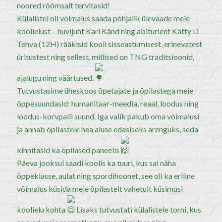
noored rõõmsalt tervitasid!
Külalistel oli võimalus saada põhjalik ülevaade meie
koolielust – huvijuht Karl Känd ning abiturient Kätty Li
Tehva (12H) rääkisid kooli sisseastumisest, erinevatest
üritustest ning sellest, millised on TNG traditsioonid,
ajalugu ning väärtused.
Tutvustasime üheskoos õpetajate ja õpilastega meie
õppesuundasid: humanitaar-meedia, reaal, loodus ning
loodus-korvpalli suund. Iga valik pakub oma võimalusi
ja annab õpilastele hea aluse edasiseks arenguks, seda
kinnitasid ka õpilased paneelis
Päeva jooksul saadi koolis ka tuuri, kus sai näha
õppeklasse, aulat ning spordihoonet, see oli ka eriline
võimalus küsida meie õpilastelt vahetult küsimusi
koolielu kohta
Lisaks tutvustati külalistele torni, kus