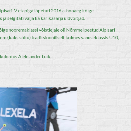
Alpisari. V etapiga lõpetati 2016.a. hooaeg kõige
 selgitati välja ka karikasarja üldvõitjad.
õige nooremaklassi võistlejale oli Nõmmel peetud Alpisari
om (kaks sõitu) traditsiooniliselt kolmes vanuseklassis U10,
ikulootus Aleksander Luik.