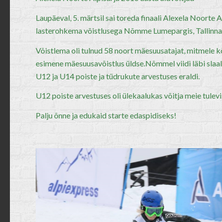
Laupäeval, 5. märtsil sai toreda finaali Alexela Noorte 
lasterohkema võistlusega Nõmme Lumepargis, Tallinnas ja
Võistlema oli tulnud 58 noort mäesuusatajat, mitmele k
esimene mäesuusavõistlus üldse.Nõmmel viidi läbi slaal
U12 ja U14 poiste ja tüdrukute arvestuses eraldi.
U12 poiste arvestuses oli ülekaalukas võitja meie tulev
Palju õnne ja edukaid starte edaspidiseks!