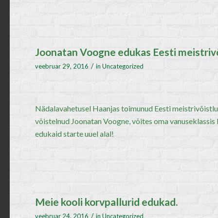
Joonatan Voogne edukas Eesti meistriv
/
veebruar 29, 2016
in
Uncategorized
Nädalavahetusel Haanjas toimunud Eesti meistrivõistlus
võistelnud Joonatan Voogne, võites oma vanuseklassis M
edukaid starte uuel alal!
Meie kooli korvpallurid edukad.
/
veebruar 24, 2016
in
Uncategorized