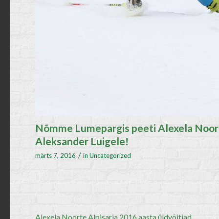
Nõmme Lumepargis peeti Alexela Noorte 
Aleksander Luigele!
/
märts 7, 2016
in
Uncategorized
Alexela Noorte Alpisarja 2016 aasta üldvõitjad