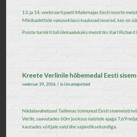
13. ja 14. veebruaril peeti Malemajas Eesti noorte meis
Minikadettide vanuseklassi kuuluvad noored, kes on sün
Poiste turniiril tuli ülekaalukaks meistriks Karl Richard
Kreete Verlinile hõbemedal Eesti siseme
/
veebruar 29, 2016
in
Uncategorized
Nädalavahetusel Tallinnas toimunud Eesti sisemeistrivõ
Verlin, saavutades 60m jooksus naistele ajaga 7,69 nelj
kaotades võitjale vaid ühe sajandiksekundiga.