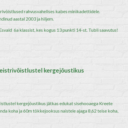
trivõistlused rahvusvahelises kabes minikadettidele.
dinud aastal 2003 ja hiljem.
 Esvald 6a klassist, kes kogus 13 punkti 14-st. Tubli saavutus!
istrivõistlustel kergejõustikus
istlustel kergejõustikus jätkas edukat sisehooaega Kreete
anda koha ja 60m tõkkejooksus naistele ajaga 8,62 teise koha,