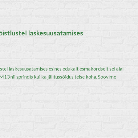
õistlustel laskesuusatamises
tel laskesuusatamises esines edukalt esmakordselt sel alal
13 nii sprindis kui ka jälitussõidus teise koha. Soovime