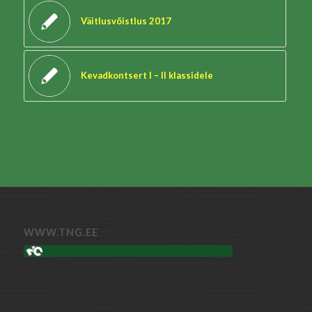
Väitlusvõistlus 2017
Kevadkontsert I – II klassidele
WWW.TNG.EE