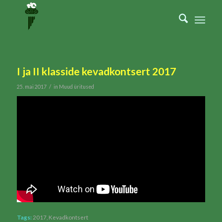
I ja II klasside kevadkontsert 2017
/
25. mai 2017
in
Muud üritused
Tags:
2017
,
Kevadkontsert