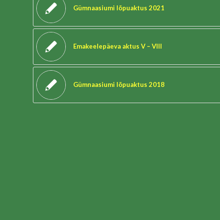
Gümnaasiumi lõpuaktus 2021
Emakeelepäeva aktus V – VIII
Gümnaasiumi lõpuaktus 2018