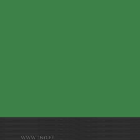
WWW.TNG.EE