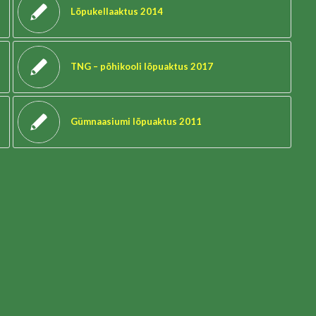
Lõpukellaaktus 2014
TNG – põhikooli lõpuaktus 2017
Gümnaasiumi lõpuaktus 2011