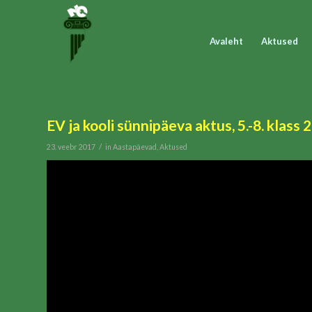
Avaleht
Aktused
EV ja kooli sünnipäeva aktus, 5.-8. klass 
/
23. veebr 2017
in
Aastapäevad
,
Aktused