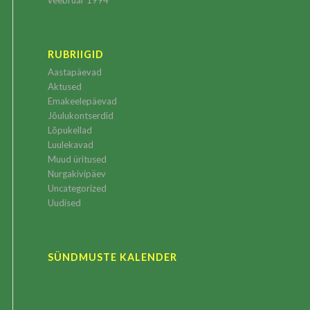
veebruar 1994
RUBRIIGID
Aastapäevad
Aktused
Emakeelepäevad
Jõulukontserdid
Lõpukellad
Luulekavad
Muud üritused
Nurgakivipäev
Uncategorized
Uudised
SÜNDMUSTE KALENDER