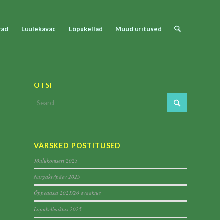
vad
Luulekavad
Lõpukellad
Muud üritused
OTSI
VÄRSKED POSTITUSED
Jõulukontsert 2025
Nurgakivipäev 2025
Õppeaasta 2025/26 avaaktus
Lõpukellaaktus 2025