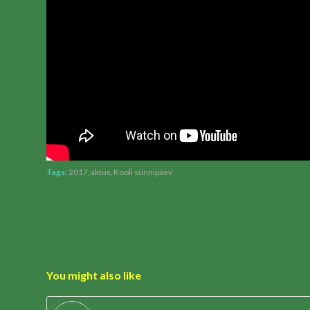
Tags:
2017
,
aktus
,
Kooli sünnipäev
You might also like