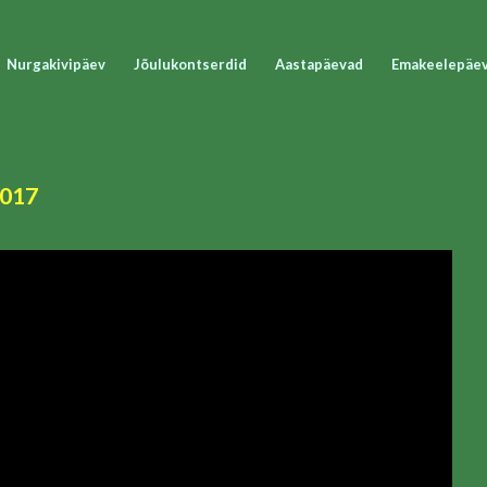
Nurgakivipäev
Jõulukontserdid
Aastapäevad
Emakeelepäe
2017