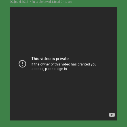
/
20. juuni 2013
in
Luulekavad
,
Muud üritused