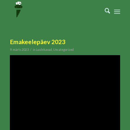
Emakeelepäev 2023
/
9. märts 2023
in
Luulekavad
,
Uncategorized