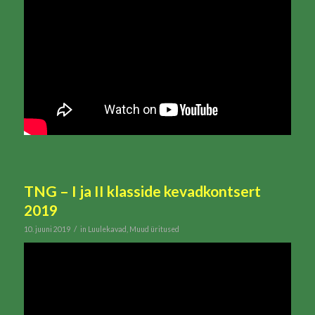
TNG – I ja II klasside kevadkontsert
2019
/
10. juuni 2019
in
Luulekavad
,
Muud üritused