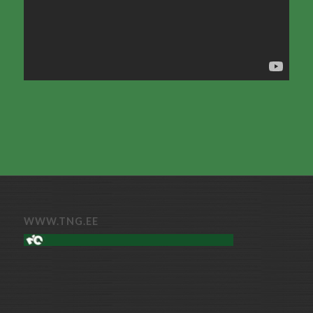
WWW.TNG.EE