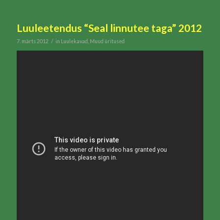
Luuleetendus “Seal linnutee taga” 2012
/
7. märts 2012
in
Luulekavad
,
Muud üritused