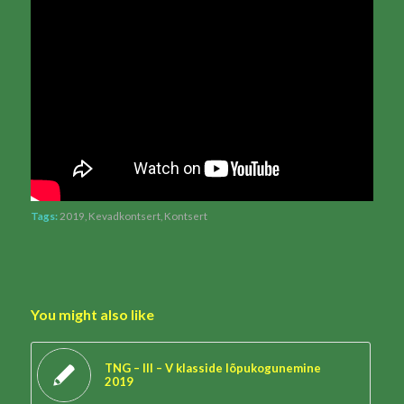
Tags:
2019
,
Kevadkontsert
,
Kontsert
You might also like
TNG – III – V klasside lõpukogunemine
2019