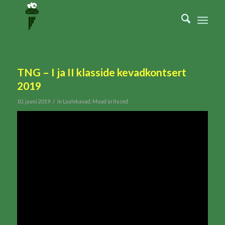
TNG – I ja II klasside kevadkontsert
2019
/
10. juuni 2019
in
Luulekavad
,
Muud üritused