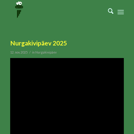
Nurgakivipäev 2025
/
12. nov. 2025
in
Nurgakivipäev