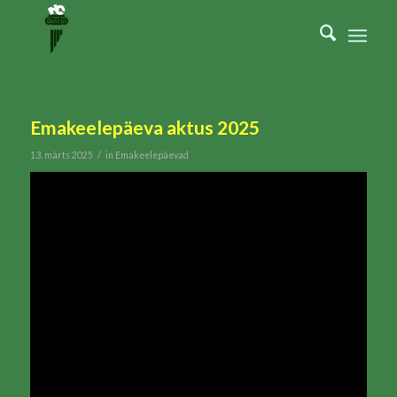
Emakeelepäeva aktus 2025
/
13. märts 2025
in
Emakeelepäevad