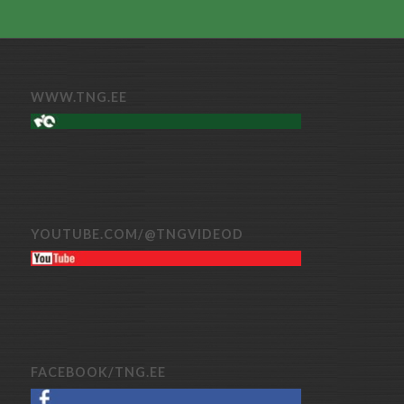
WWW.TNG.EE
YOUTUBE.COM/@TNGVIDEOD
FACEBOOK/TNG.EE