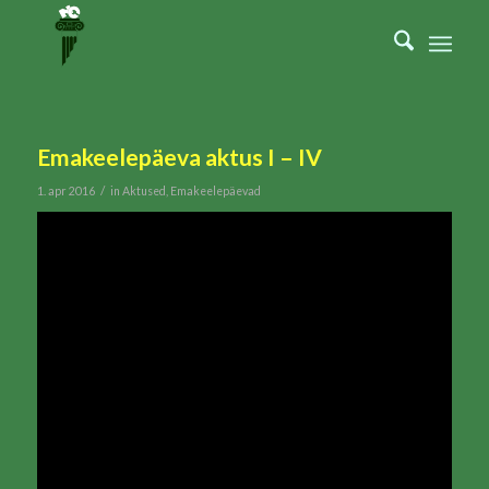
Emakeelepäeva aktus I – IV
/
1. apr 2016
in
Aktused
,
Emakeelepäevad