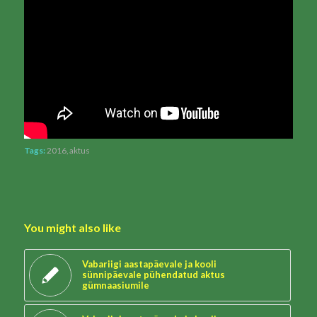
Tags:
2016
,
aktus
You might also like
Vabariigi aastapäevale ja kooli
sünnipäevale pühendatud aktus
gümnaasiumile