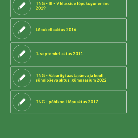
TNG – III – V klasside lõpukogunemine
2019
Lõpukellaaktus 2016
1. septembri aktus 2011
TNG – Vabariigi aastapäeva ja kooli
sünnipäeva aktus, gümnaasium 2022
TNG – põhikooli lõpuaktus 2017