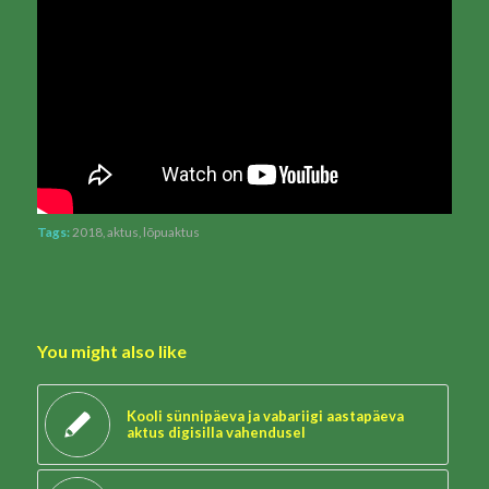
Tags:
2018
,
aktus
,
lõpuaktus
You might also like
Kooli sünnipäeva ja vabariigi aastapäeva
aktus digisilla vahendusel