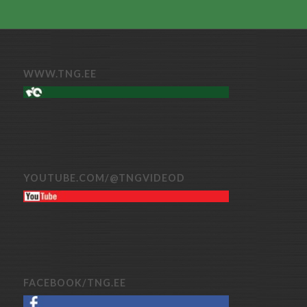
WWW.TNG.EE
YOUTUBE.COM/@TNGVIDEOD
FACEBOOK/TNG.EE