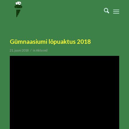
Gümnaasiumi lõpuaktus 2018
/
21. juuni 2018
in
Aktused