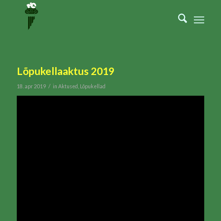
Lõpukellaaktus 2019
/
18. apr 2019
in
Aktused
,
Lõpukellad