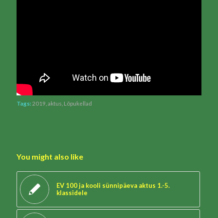
Tags:
2019
,
aktus
,
Lõpukellad
You might also like
EV 100 ja kooli sünnipäeva aktus 1.-5.
klassidele