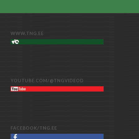
WWW.TNG.EE
YOUTUBE.COM/@TNGVIDEOD
FACEBOOK/TNG.EE