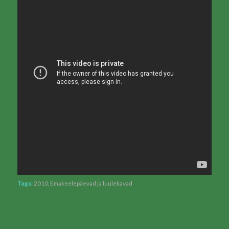
Tags:
2010
,
Emakeelepäevad ja luulekavad