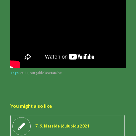
Tags:
2021
,
nurgakivi asetamine
You might also like
7.-9. klasside jõulupidu 2021