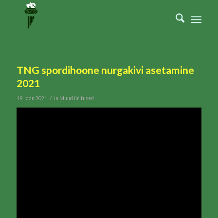
TNG spordihoone nurgakivi asetamine
2021
/
19. jaan 2021
in
Muud üritused