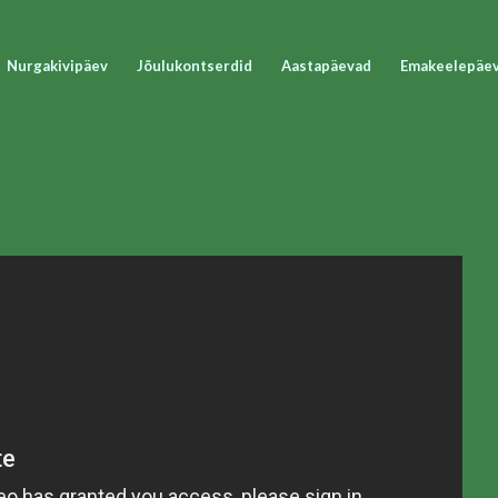
Nurgakivipäev
Jõulukontserdid
Aastapäevad
Emakeelepäe