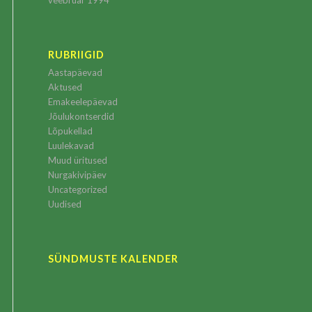
veebruar 1994
RUBRIIGID
Aastapäevad
Aktused
Emakeelepäevad
Jõulukontserdid
Lõpukellad
Luulekavad
Muud üritused
Nurgakivipäev
Uncategorized
Uudised
SÜNDMUSTE KALENDER