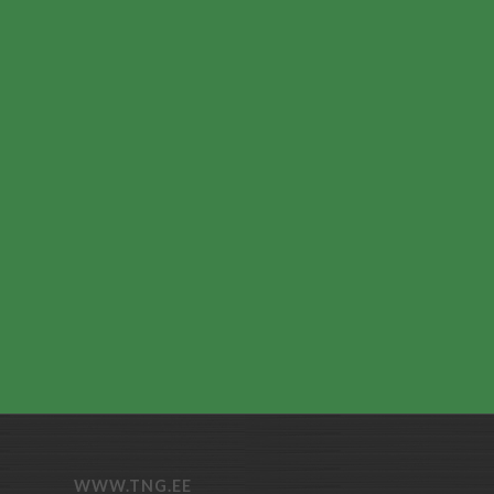
WWW.TNG.EE