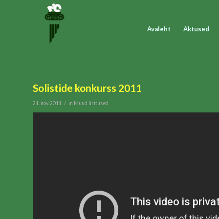
Avaleht
Aktused
Solistide konkurss 2011
/
21. nov. 2011
in
Muud üritused