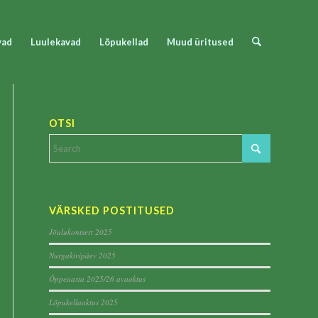
vad
Luulekavad
Lõpukellad
Muud üritused
OTSI
VÄRSKED POSTITUSED
Jõulukontsert 2025
Nurgakivipäev 2025
Õppeaasta 2025/26 avaaktus
Lõpukellaaktus 2025