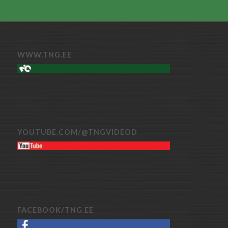
WWW.TNG.EE
YOUTUBE.COM/@TNGVIDEOD
FACEBOOK/TNG.EE