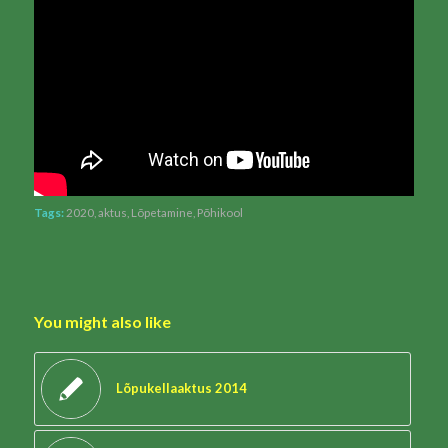
Tags:
2020
,
aktus
,
Lõpetamine
,
Põhikool
You might also like
Lõpukellaaktus 2014