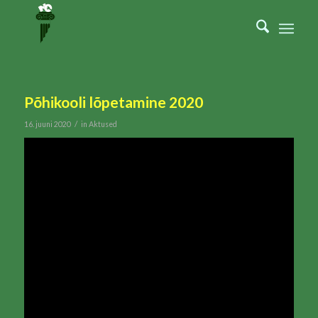
Põhikooli lõpetamine 2020
/
16. juuni 2020
in
Aktused