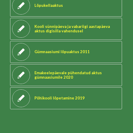
Lõpukellaaktus
Kooli sünnipäeva ja vabariigi aastapäeva
aktus digisilla vahendusel
Gümnaasiumi lõpuaktus 2011
Emakeelepäevale pühendatud aktus
gümnaasiumile 2020
Põhikooli lõpetamine 2019