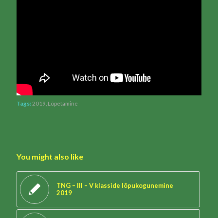
Tags:
2019
,
Lõpetamine
You might also like
TNG – III – V klasside lõpukogunemine
2019