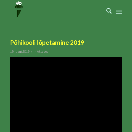
Põhikooli lõpetamine 2019
/
19. juuni 2019
in
Aktused