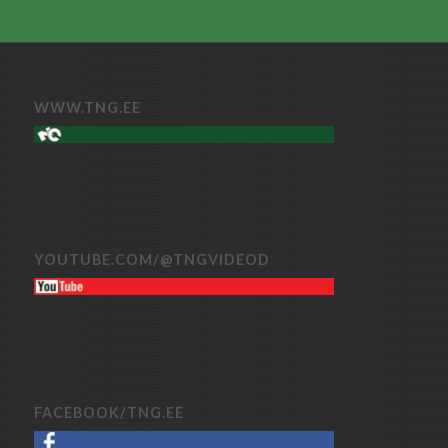
WWW.TNG.EE
YOUTUBE.COM/@TNGVIDEOD
FACEBOOK/TNG.EE