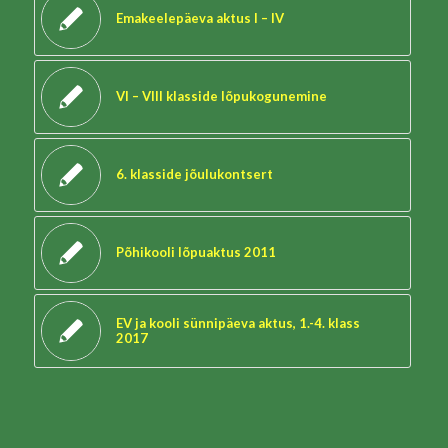
Emakeelepäeva aktus I – IV
VI – VIII klasside lõpukogunemine
6. klasside jõulukontsert
Põhikooli lõpuaktus 2011
EV ja kooli sünnipäeva aktus, 1.-4. klass
2017