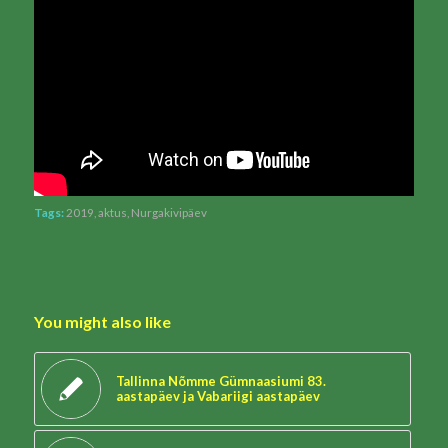
Tags:
2019
,
aktus
,
Nurgakivipäev
You might also like
Tallinna Nõmme Gümnaasiumi 83.
aastapäev ja Vabariigi aastapäev