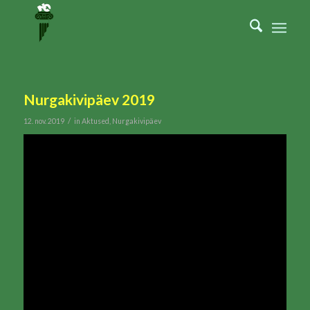
Nurgakivipäev 2019
/
12. nov. 2019
in
Aktused
,
Nurgakivipäev