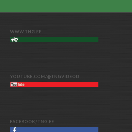
WWW.TNG.EE
YOUTUBE.COM/@TNGVIDEOD
FACEBOOK/TNG.EE