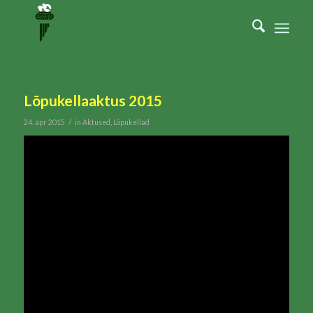
Lõpukellaaktus 2015
/
24. apr 2015
in
Aktused
,
Lõpukellad