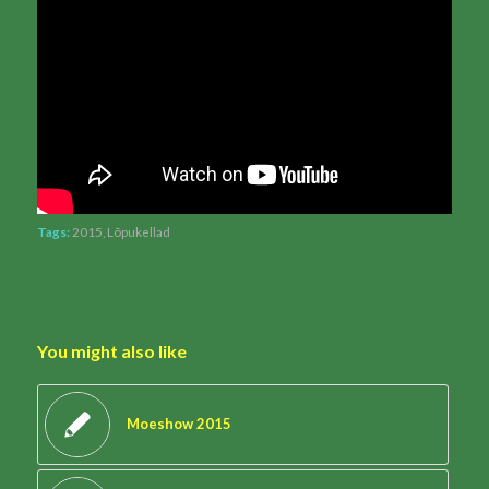
Tags:
2015
,
Lõpukellad
You might also like
Moeshow 2015