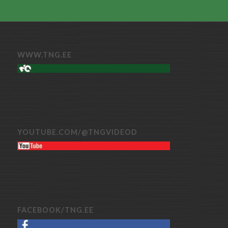
WWW.TNG.EE
YOUTUBE.COM/@TNGVIDEOD
FACEBOOK/TNG.EE