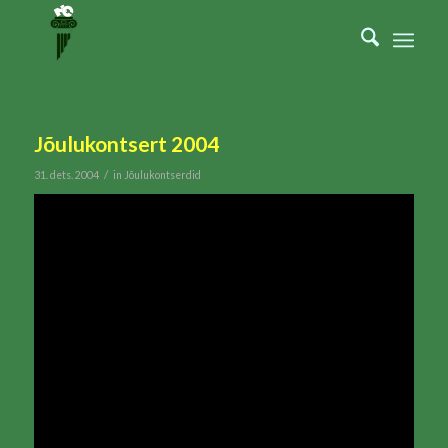
Jõulukontsert 2004
/
31. dets. 2004
in
Jõulukontserdid