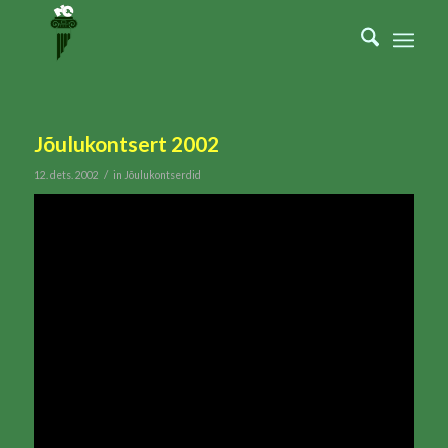
Jõulukontsert 2002
/
12. dets. 2002
in
Jõulukontserdid