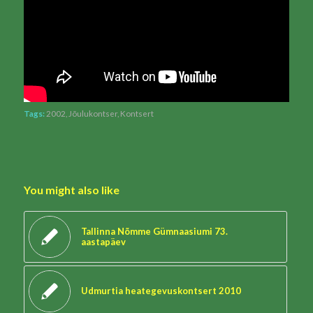
Tags:
2002
,
Jõulukontser
,
Kontsert
You might also like
Tallinna Nõmme Gümnaasiumi 73.
aastapäev
Udmurtia heategevuskontsert 2010