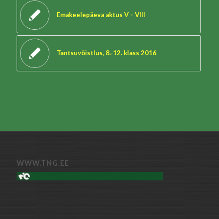
Emakeelepäeva aktus V – VIII
Tantsuvõistlus, 8.-12. klass 2016
WWW.TNG.EE