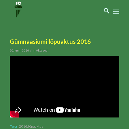
Gümnaasiumi lõpuaktus 2016
/
20. juuni 2016
in
Aktused
Tags:
2016
,
lõpuaktus