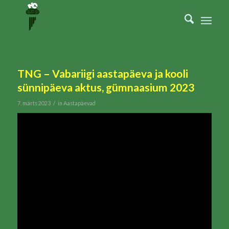
TNG – Vabariigi aastapäeva ja kooli
sünnipäeva aktus, gümnaasium 2023
/
7. märts 2023
in
Aastapäevad