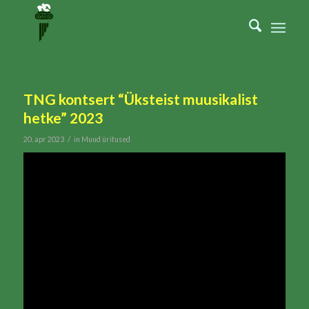
TNG kontsert “Üksteist muusikalist
hetke” 2023
/
20. apr 2023
in
Muud üritused