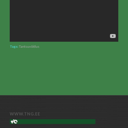
Tags:
Tantsuvõitlus
WWW.TNG.EE