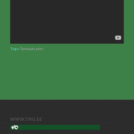
Tags:
Õpetajate päev
WWW.TNG.EE