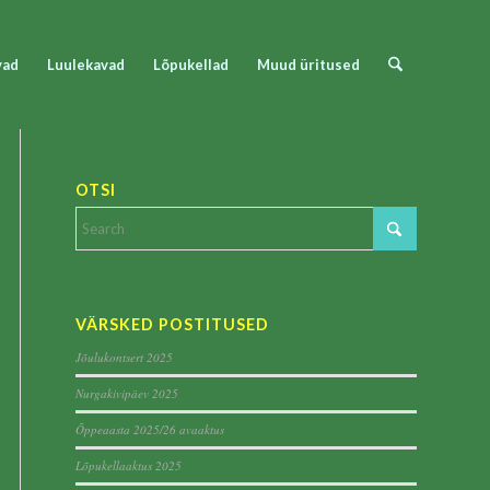
vad
Luulekavad
Lõpukellad
Muud üritused
OTSI
VÄRSKED POSTITUSED
Jõulukontsert 2025
Nurgakivipäev 2025
Õppeaasta 2025/26 avaaktus
Lõpukellaaktus 2025