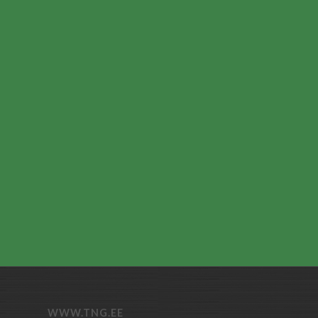
WWW.TNG.EE