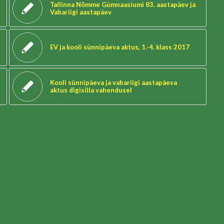
Tallinna Nõmme Gümnaasiumi 83. aastapäev ja
Vabariigi aastapäev
EV ja kooli sünnipäeva aktus, 1.-4. klass 2017
Kooli sünnipäeva ja vabariigi aastapäeva
aktus digisilla vahendusel