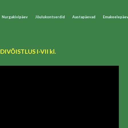
Nurgakivipäev
Jõulukontserdid
Aastapäevad
Emakeelepäe
ÕISTLUS I-VII kl.