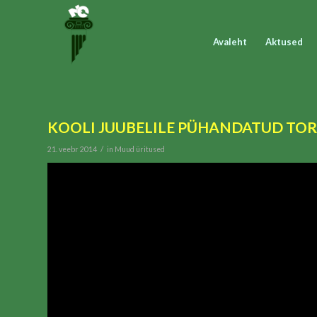
Avaleht
Aktused
KOOLI JUUBELILE PÜHANDATUD TORDIV
/
21. veebr 2014
in
Muud üritused