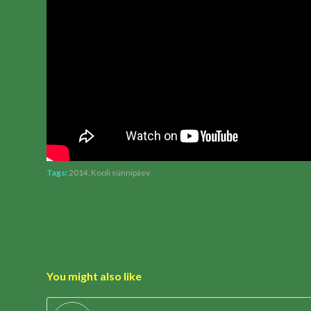
Tags:
2014
,
Kooli sünnipäev
You might also like