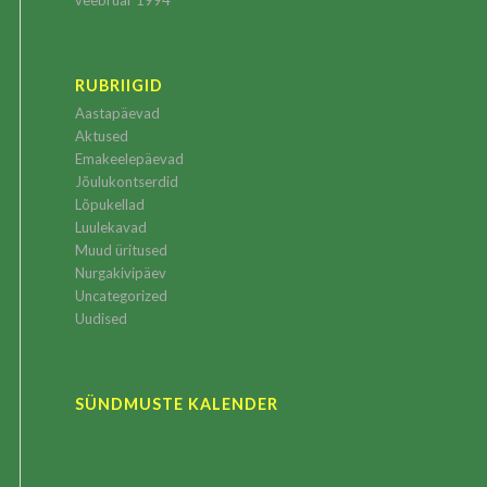
veebruar 1994
RUBRIIGID
Aastapäevad
Aktused
Emakeelepäevad
Jõulukontserdid
Lõpukellad
Luulekavad
Muud üritused
Nurgakivipäev
Uncategorized
Uudised
SÜNDMUSTE KALENDER