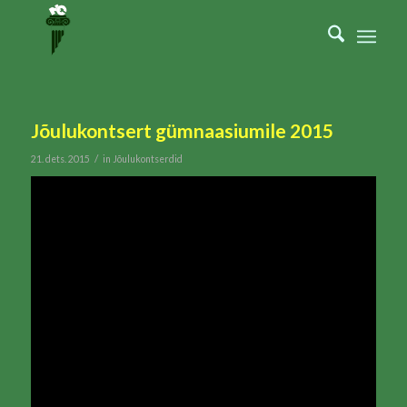
Jõulukontsert gümnaasiumile 2015
/
21. dets. 2015
in
Jõulukontserdid