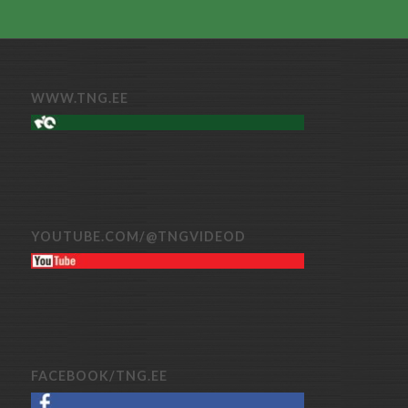
WWW.TNG.EE
YOUTUBE.COM/@TNGVIDEOD
FACEBOOK/TNG.EE