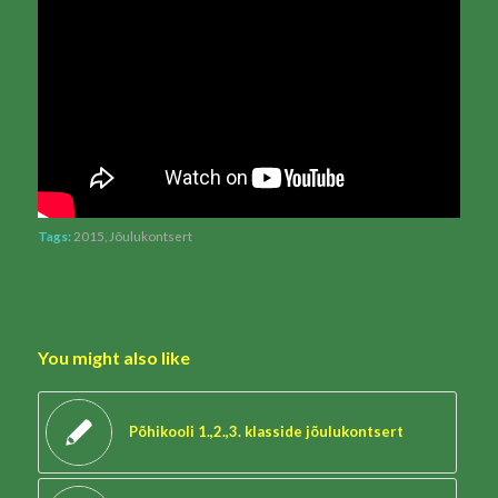
Tags:
2015
,
Jõulukontsert
You might also like
Põhikooli 1.,2.,3. klasside jõulukontsert