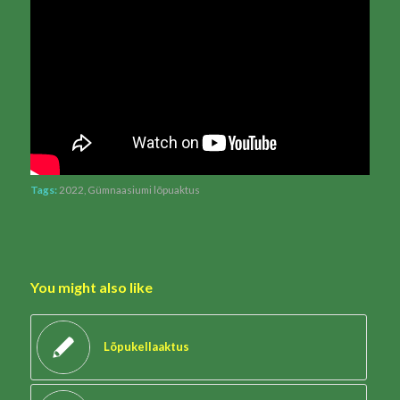
Tags:
2022
,
Gümnaasiumi lõpuaktus
You might also like
Lõpukellaaktus