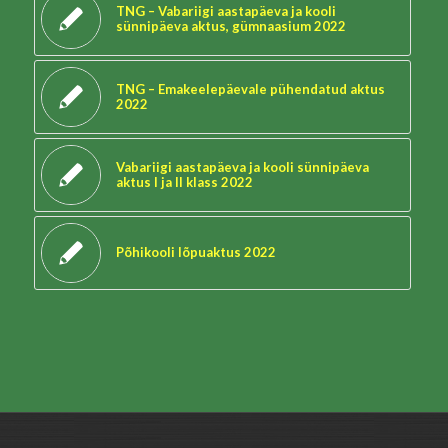
TNG – Vabariigi aastapäeva ja kooli
sünnipäeva aktus, gümnaasium 2022
TNG – Emakeelepäevale pühendatud aktus
2022
Vabariigi aastapäeva ja kooli sünnipäeva
aktus I ja II klass 2022
Põhikooli lõpuaktus 2022