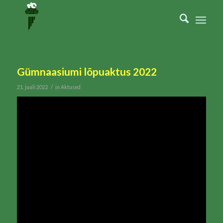
Gümnaasiumi lõpuaktus 2022
/
21. juuli 2022
in
Aktused